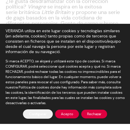
¿Te gusta desdramatizar con la corrección
política?
Vinagre
se inspira en la exitosa
serie británica
Little Britain
y propone una serie
de gags basados en la vida cotidiana de
diferentes personajes. Gente de carne y hueso,
pero con el estereotipo subido. El cotilleo de una
VERANDA utiliza en este lugar cookies y tecnologías similares
cajeras de súper, la insatisfacción de dos
(en adelante, cookies) tanto propias como de terceros que
mujeres ricas obsesionadas con la cirugía
consisten en ficheros que se instalan en el dispositivo/equipo
estética, las locuras de un profesor de aeróbic
desde el cual navega la persona por este lugar y registran
gay o la adicción maternal de un crac del fútbol
información de su navegació.
subyugado por su madre. De cada personaje se
exageran al máximo sus gestos, sus frases y los
Si marca ACEPTO, se alojará y utilizará este tipo de cookies. Si marca
CONFIGURAR, podrá seleccionar qué cookies acepta y qué no. Si marca
tonos ácidos para que todo el mundo pueda
RECHAZAR, podrá rechazar todas las cookies no imprescindibles para el
reconocer a alguien de su entorno.
funcionamiento básico del lugar. En cualquier momento, puede volver a
estos paneles para revocar el uso configurado. Para saber más, consulte
nuestra Política de cookies donde hay información más completa sobre
las cookies, la identificación de los terceros que pueden instalar cookies
en este lugar, las finalidades para las cuales se instalan las cookies y como
desactivarlas o activarlas.
Configurar
Acepto
Rechazar