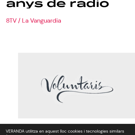
anys
de
ràdio
8TV
/
La
Vanguardia
VERANDA utilitza en aquest lloc cookies i tecnologies similars