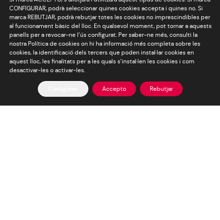
CONFIGURAR, podrà seleccionar quines cookies accepta i quines no. Si
marca REBUTJAR, podrà rebutjar totes les cookies no imprescindibles per
al funcionament bàsic del lloc. En qualsevol moment, pot tornar a aquests
SOM
panells per a revocar-ne l’ús configurat. Per saber-ne més, consulti la
nostra Política de cookies on hi ha informació més completa sobre les
cookies, la identificació dels tercers que poden instal·lar cookies en
VERANDA
aquest lloc, les finalitats per a les quals s’instal·len les cookies i com
desactivar-les o activar-les.
Configurar
Accepto
Rebutjar