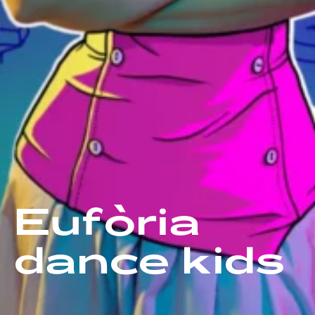
Eufòria
dance
kids