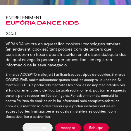
ENTRETENIMENT
EUFÒRIA DANCE KIDS
3Cat
2025
VERANDA utilitza en aquest lloc cookies i tecnologies similars
(en endavant, cookies) tant pròpies com de tercers que
consisteixen en fitxers que s’instal·len en el dispositiu/equip des
del qual navega la persona per aquest lloc i en registren
informació de la seva navegació.
EL talent show que
Si marca ACCEPTO, s’allotjarà i utilitzarà aquest tipus de cookies. Si marca
CONFIGURAR, podrà seleccionar quines cookies accepta i quines no. Si
cerca el grup de ball
marca REBUTJAR, podrà rebutjar totes les cookies no imprescindibles per
infantil més eufòric
al funcionament bàsic del lloc. En qualsevol moment, pot tornar a aquests
panells per a revocar-ne l’ús configurat. Per saber-ne més, consulti la
nostra Política de cookies on hi ha informació més completa sobre les
cookies, la identificació dels tercers que poden instal·lar cookies en
aquest lloc, les finalitats per a les quals s’instal·len les cookies i com
desactivar-les o activar-les.
Configurar
Accepto
Rebutjar